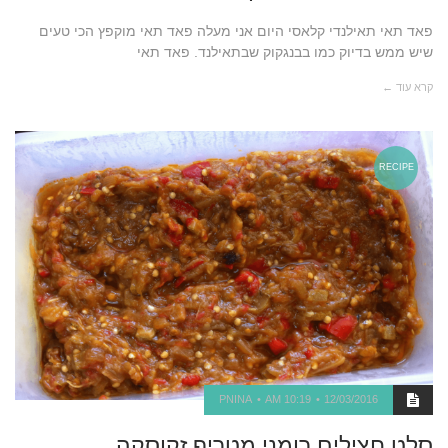
פאד תאי תאילנדי קלאסי היום אני מעלה פאד תאי מוקפץ הכי טעים
שיש ממש בדיוק כמו בבנגקוק שבתאילנד. פאד תאי
קרא עוד ←
RECIPE
PNINA
10:19 AM
12/03/2016
סלט חצילים רומני מטריף זקוסקה