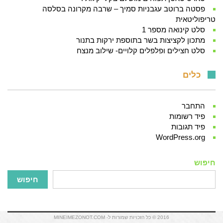
פסטה ברוטב עגבניות סמיך – שרבה מקרונה בסלסה
טריפוליטאית
סלט קינואה מספר 1
מתכון לקציצות בשר בתוספת ירקות בתנור
סלט חצילים ופלפלים קלויים- שילוב מנצח
כלים
התחבר
פיד רשומות
פיד תגובות
WordPress.org
חיפוש
חיפוש
2016 © כל הזכויות שמורות ל- MINEIMEZONOT.COM