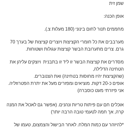
שמן זית
אופן הכנה:
מחממים תנור לחום בינוני (180 מעלות צ.).
מערבבים את כל חומרי הקציצות ויוצרים קציצות של בערך 70
גרם. צרים מתערובת הבשר קציצות עגולות ושטוחות.
מסדרים את קציצות הבשר זו ליד זו בתבנית ויוצקים עליהן את
הטחינה הדלילה,
(שהקציצות יהיו מחוסות בטחינה) ואת הצנוברים.
אופים כ-20 דקות. מוציאים ומפזרים מעל את יתרת
הפטרוזליה.
אני פיזרתי מעט כוסברה)
אוכלים חם עם פיתות טריות ונהנים. (אפשר גם לאכול את המנה
קרה, אך חמה לטעמי טובה הרבה יותר)
*להיזהר עם כמות המלח. לאחר הבישול וה
צמצום
, טעמו של