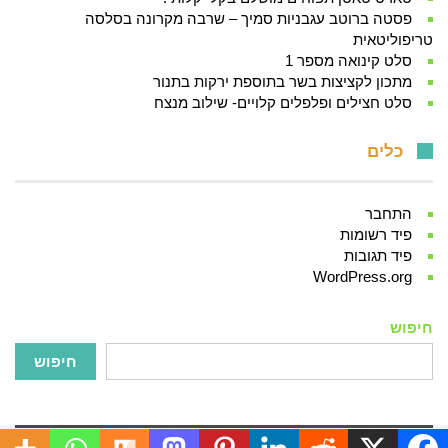
פסטה ברוטב עגבניות סמיך – שרבה מקרונה בסלסה
טריפוליטאית
סלט קינואה מספר 1
מתכון לקציצות בשר בתוספת ירקות בתנור
סלט חצילים ופלפלים קלויים- שילוב מנצח
כלים
התחבר
פיד רשומות
פיד תגובות
WordPress.org
חיפוש
חיפוש
2016 © כל הזכויות שמורות ל- MINEIMEZONOT.COM