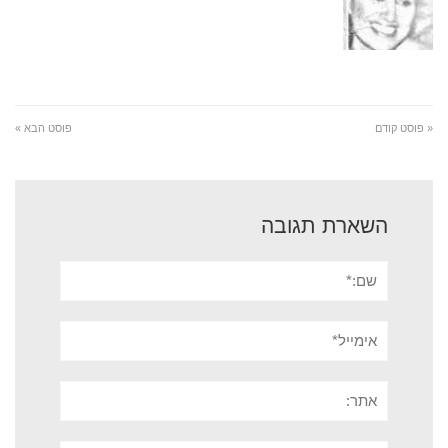
« פוסט קודם
פוסט הבא »
השארת תגובה
שם:*
אימייל*
אתר:
תגובה