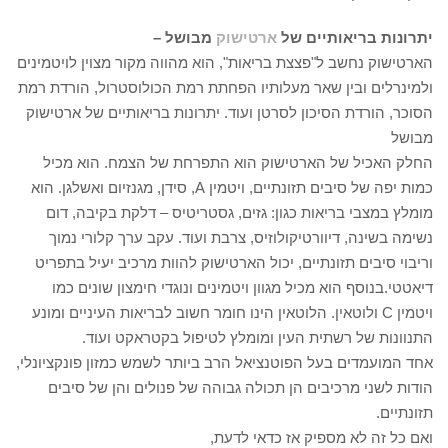
יתרונות בריאותיים של
ארטישוק
מבושל –
הארטישוק נחשב ל"פצצת בריאות", הוא מהווה מקור מצוין לויטמינים
ולמינרלים ובין שאר מעלותיו הפחתת רמת הכולוסטרול, הורדת רמת
הסוכר, הורדת הסיכון לסרטן ועוד. יתרונות בריאותיים של ארטישוק
מבושל
החלק האכיל של הארטישוק הוא התפרחת של הצמח. הוא מכיל
כמות יפה של סיבים תזונתיים, ויטמין A, סידן, מגנזיום ואשלגן. הוא
מומלץ במצבי בריאות כגון: גזים, גסטריטיס – דלקת בקיבה, דום
נשימה בשינה, דיוורטיקולוזיס, צרבת ועוד. עקב ערך קלורי נמוך
וריבוי סיבים תזונתיים, יכול הארטישוק להוות מרכיב יעיל בתפריט
דיאטטי.בנוסף הוא מכיל מגוון ויטמינים ונוגדי חימצון שונים כמו
ויטמין C ולוטאין. הלוטאין הינו חומר חשוב לבריאות העיניים ומונע
התנוונות של רשתית העין ומומלץ לטיפול בקטראקט ועוד.
אחד המועמדים בעל הפוטנציאל הרב ביותר לשמש כמזון פונקציונלי,
הודות לשני מרכיבים הן תכולה גבוהה של פנולים והן של סיבים
תזונתיים.
ואם כל זה לא מספיק אז כדאי לדעת,