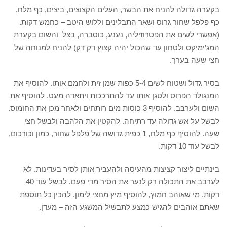
בקערה גדולה להניח את הבשר, העלים הקצוצים, ביצים, כף מלח,
כף פלפל שחור גרוס ושאר התבלינים וללוש היטב – כחמש דקות.
(אפשרי לשים את הפטרוזיליה, נענע, כוסברה, בצל והשום בקערת
המג’ימיקס ולטחון עד שהכול יהיה קצוץ דק דק) להניח למנוחה של
חצי שעה בערך.
בסיר גדול ושטוח לשים 5-4 כפות שמן זית ולחמם אותו. להוסיף את
המנגולד הפרוס ולטגן אותו עד להתרככות ויתאדה מעט. להוסיף את
השום ולערבב. להוסיף 3 כוסות מים רותחים ולאחר מכן את החומוס.
לבשל על אש גדולה עד רתיחה. להקטין את הלהבה ולבשל חצי
שעה. להוסיף כף מלח, 1 כפית גדושה של פלפל שחור, כמון וכורכום,
לבשל עוד 10 דקות.
בינתיים ליצור קציצות מהעיסה ולהעביר אותן לסיר בעדינות. לא
לערבב את התכולה רק לנער את הסיר מדי פעם. לבשל עוד 40
דקות. מי שאוהב חמוץ, להוסיף מיץ מחצי לימון. להכין כל תוספת
שאתם אוהבים להגיש כמצע לתבשיל המשגע הזה – מעדן.