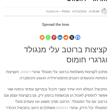
5:38 AM
07/12/2016
PNINA
אין תגובות
Spread the love
קציצות ברוטב עלי מנגולד
וגרגרי חומוס
מתכון לקציצות מושלמות ברוטב עלי מנגולד וגרגרי
חומוס
. הקציצות
נימוחות והטעמים רעננים מהפטרוזיליה הנענע והכוסברה.
התבשיל הנפלא הזה עתיר עשבי תיבול ובמרקם עסיסי ונימוח שאי
אפשר להפסיק לאכול.הן מבושמות בהמון ירק, גם בקציצות עצמן וגם
ברוטב עם עלי המנגולד. הרוטב סמיך משגע ועז טעמים מעלי
המנגולד וכל הירק, וגרגרי
החומוס
משתלבים היטב בתבשיל הנהדר