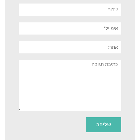
שם:*
אימייל*
אתר:
תגובה