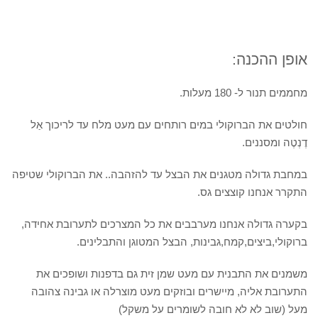
אופן ההכנה:
מחממים תנור ל- 180 מעלות.
חולטים את הברוקולי במים רותחים עם מעט מלח עד לריכוך אַל
דֶנְטֶה ומסננים.
במחבת גדולה מטגנים את הבצל עד להזהבה.. את הברוקולי שטיפה
התקרר אנחנו קוצצים גס.
בקערה גדולה אנחנו מערבבים את כל המצרכים לתערובת אחידה,
ברוקולי,ביצים,קמח,גבינות, הבצל המטוגן והתבלינים.
משמנים את התבנית עם מעט שמן זית גם בדפנות ושופכים את
התערובת אליה, מיישרים ובוזקים מעט מוצרלה או גבינה צהובה
מעל (שוב לא לא חובה לשומרים על משקל)