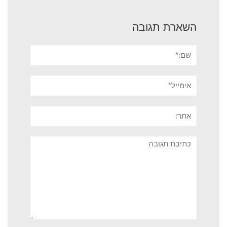
השארת תגובה
שם:*
אימייל*
אתר:
תגובה