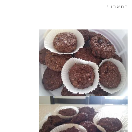
ב ת א ב ו ן!