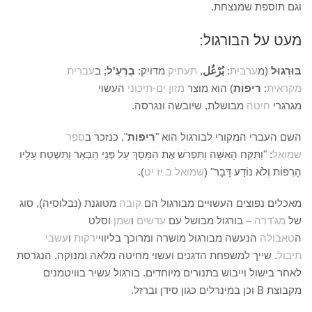
וגם תוספת שמנצחת.
מעט על הבורגול:
בּוּרְגוּל
(מ
ערבית
:
بُرْغُل
,
תעתיק
מדויק:
בֻרְעֻ'ל
; ב
עברית
מקראית
:
רִיפוֹת
) הוא מוצר
מזון
ים-תיכוני
העשוי
מגרגרי
חיטה
מבושלת, שיובשה ונגרסה.
השם העברי המקורי לבורגול הוא "
ריפות
", כנזכר ב
ספר
שמואל
: "וַתִּקַּח הָאִשָּׁה וַתִּפְרֹשׂ אֶת הַמָּסָךְ עַל פְּנֵי הַבְּאֵר וַתִּשְׁטַח עָלָיו
הָרִפוֹת וְלֹא נוֹדַע דָּבָר" (
שמואל ב יז יט
).
מאכלים נפוצים העשויים מבורגול הם
קובה
מטוגנת (נבלוסיה), סוג
של
מג'דרה
– בורגול מבושל עם
עדשים
ו
שמן
וסלט
ה
טאבולה
הנעשה מבורגול מושרה ומרוכך בליווי
ירקות
ו
עשבי
תיבול
. שייך למשפחת הדגנים ועשוי מחיטה מלאה ומנוקה, הנגרסת
לאחר בישול וייבוש בתנורים מיוחדים. בורגול עשיר בוויטמנים
מקבוצת B וכן במינרלים כגון סידן וברזל.