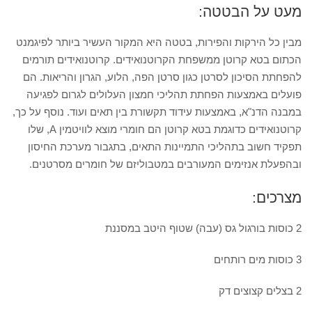
מעט על הבטטה:
מבין כל הירקות והפירות, בטטה היא המקור העשיר ביותר לפיגמנט
הכתום בטא קרוטן ממשפחת הקרוטנואידים. קרוטנואידים תורמים
להפחתת הסיכון לסרטן כגון סרטן הפה, הלוע, הגרון והריאות. הם
פועלים באמצעות הפחתת תהליכי חמצון העלולים לגרום לפגיעה
במבנה הדנ"א, באמצעות עידוד תקשורת בין תאים ועוד. נוסף על כך,
קרוטנואידים כדוגמת בטא קרוטן הם חומרי מוצא לוויטמין A, שלו
תפקיד חשוב בתהליכי התמיינות התאים, בתגבור מערכת החיסון
ובהפעלת אנזימים המעורבים במטבוליזם של חומרים מסרטנים.
מצרכים:
2 כוסות בורגול גס (עבה) שטוף היטב במסננת
3 כוסות מים רותחים
2 בצלים קצוצים דק