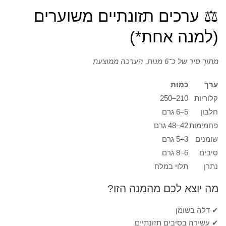
⚖️ ערכים תזונתיים משוערים
(למנה אחת*)
מתוך סיר של כ־6 מנות, הערכה ממוצעת
ערך
כמות
קלוריות
210–250
חלבון
5–6 גרם
פחמימות
42–48 גרם
שומנים
3–5 גרם
סיבים
6–8 גרם
נתרן
תלוי במלח
מה יוצא לכם מהמנה הזו?
✔ דלה בשומן
✔ עשירה בסיבים תזונתיים