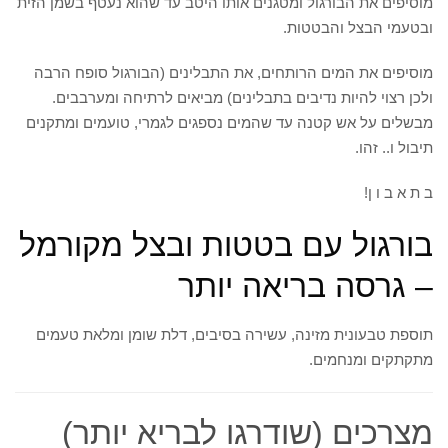
מוסיפים את הבורגול ומטגנים אותו היטב עד שהוא נעטף בשמן הזית
ובטעמי הבצל והבטטות.
מוסיפים את המים הרותחים, את התבלינים (הבורגול סופח הרבה
ולכן רצוי להיות נדיבים בתבלינים) מביאים לרתיחה ומערבבים.
מבשלים על אש קטנה עד שהמים נספגים לגמרי, טועמים ומתקנים
תיבול ו.. זהו.
ב ת א ב ו ן!
בורגול עם בטטות ובצל מקורמל
– גרסה בריאה יותר
תוספת טבעונית מזינה, עשירה בסיבים, דלת שומן ומלאת טעמים
מתקתקים ומנחמים.
מצרכים (שודרגו לבריא יותר)