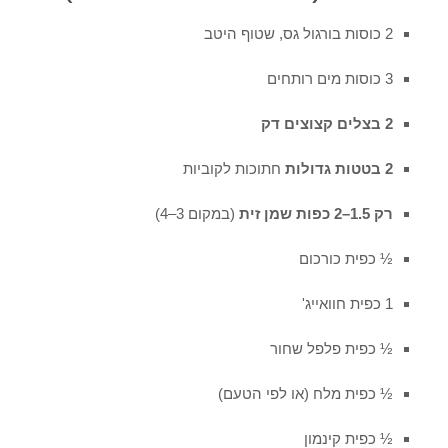
2 כוסות בורגול גס, שטוף היטב
3 כוסות מים רותחים
2 בצלים קצוצים דק
2 בטטות גדולות
חתוכות לקוביות
רק 1.5–2 כפות שמן זית
(במקום 3–4)
½ כפית כורכום
1 כפית חוואייג'
½ כפית פלפל שחור
½ כפית מלח (או לפי הטעם)
½ כפית קינמון