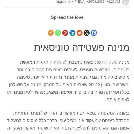
9:22 AM
26/03/2016
PNINA
אין תגובות
Spread the love
מנינה פשטידה טוניסאית
מנינה
פשטידה
טוניסאית נחשבת ל
פשטידה
חגיגית המוגשת
בשמחות, ואירועים חגיגיים. לעיתים באירועים חגיגיים במיוחד
מוסיפים לה מוח. גם לשבתות מנינה נהדרת היא. יפה, טעימה
ומשביעה, מצוין לניצול שאריות העוף של המרק. מנינה על השולחן
בכל תפארתה מרהיבה ביופייה וטעמה משגע. אפשר לטגן מנינה או
לאפות אותה.
באותה המשפחה נמצא גם המַּעֲקוּד בן הדוד של מנינה החגיגית
ההבדל ביניהם שמַּעֲקוּד אינו מכיל עוף, בדרך כלל מוסיפים למעקוד
אפונה וגם הוא טעים להפליא. ישנם גרסאות שונות, מעקוד מעקודה