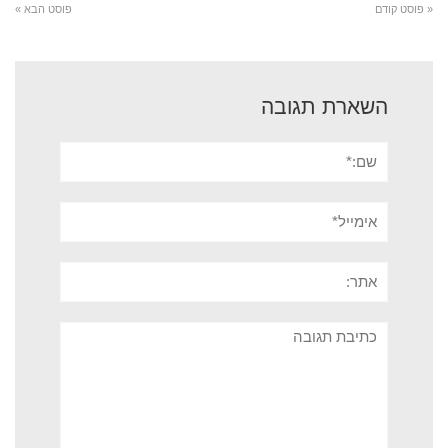
« פוסט קודם
פוסט הבא »
השארת תגובה
שם:*
אימייל*
אתר:
תגובה