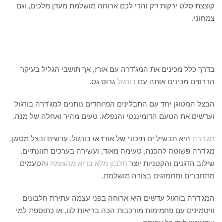
קוצצת סלט ירקות דק והרי לכם ארוחה מושלמת מעדן מלכים, וגם
צמחוני.
בדרך כלל מכינים את המג'דרה עם אורז, אך תושבי הגליל בעיקר
הדרוזים מכינים אותה עם
בורגול
גרוס גס.
הבצל המטוגן יחד עם התבלינים המיוחדים נותנים למג'דרה בורגול
ועדשים את הטעם הדומיננטי והנפלא. טעים מהיר ואחלה של מנה.
מג'דרה
היא תבשיל ים תיכוני של אורז או בורגול, עדשים ובצל מטוגן.
מג'דרה פשוטה להכנה, טעימה מאוד, ועשירה בערכים תזונתיים.
שילוב הדגנים והקטניות יוצר
חלבון מלא בריא מהצומח
והטעמים
מתחברים ומתמזגים בצורה מושלמת.
המג'דרה בורגול עדשים היא ארוחה בפני עצמה עתירת חלבונים
וויטמינים עם פחמימות מורכבות הכה בריאות לנו. או כתוספת למי