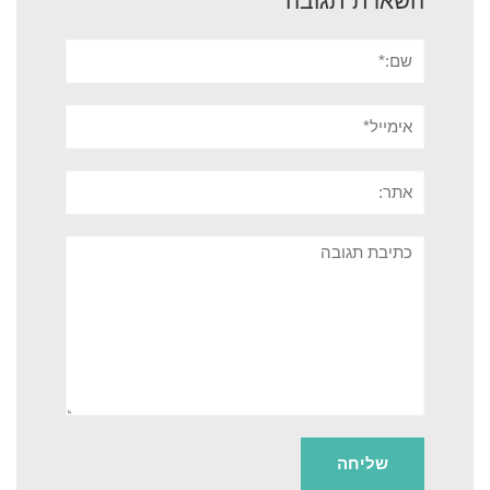
השארת תגובה
שם:*
אימייל*
אתר:
תגובה