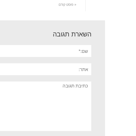
« פוסט קודם
השארת תגובה
שם:*
אתר:
תגובה