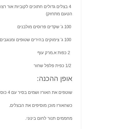
4 בצלים גדולים חתוכים לקוביות אור רצ
הטעם מתחזק)
100
ג' שקדים פרוסים מולבנים
100 ג' צימוקים בהירים שטופים ומנוגבים
2
כפות א.מרק עוף
1/2 כפית פלפל שחור
אופן ההכנה:
שוטפים את האורז ושמים בסיר עם 4 כוסות מים רותחים ומכינים כרגיל (או 14 דקות בעוצמה גבוהה במיקרו).
כשהאורז מוכן מוסיפים את הבצלים
.
מחממים תנור לחום בינוני
.