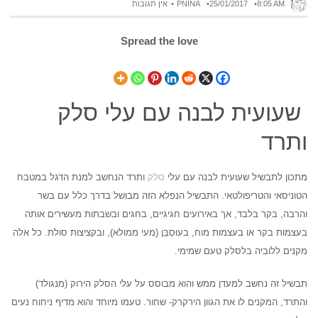
8:05 AM
25/01/2017
PNINA
אין תגובות
Spread the love
שעועית לבנה עם עלי סלק
ותרד
מתכון לתבשיל שעועית לבנה עם עלי
סלק
ותרד הנחשב למנת הדגל במטבח
הטוניסאי והטריפולטאי. התבשיל הנפלא הזה מבושל בדרך כלל עם בשר
והרבה, בקר בלבד, אך באירועים חגיגיים, בחגים ובשבתות מעשירים אותה
בעצמות בקר או בעצמות מוח, בעוּסְבַּן (מעי ממולא), ובקציצות סולת. כל אלה
מקנים ללוביה בלסלק טעם שמימי.
תבשיל זה נחשב למעדן ממש והוא מבוסס על עלי הסלק הירוק (מנגולד)
והתרד, המקנים לו את הגוון הירקרק- שחור. טעמו מיוחד והוא מדיף ניחוח נעים