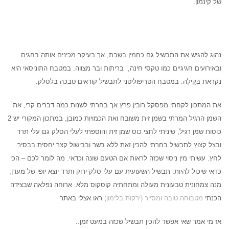
של קינמון.
נהוג להגיש את התבשיל גם כחמין בשבת, אך בעיקר מכינים אותה בחגים
ובאירועים חגיגיים כמו טקסי חינה, בריתות ובר מצווה. במטבח התוניסאי היא
נקראת בְּקֵילָה. במטבח הטריפוליטני לתבשיל קוראים טבכה בלסלק.
את המתכון לקחתי מפסקל רובין פרץ אך בחרתי לשנות כמה דברים קרי, את
השמן הרגיל המרתי בשמן זית משובח ואת הכמויות כמובן, במתכון המקורי יש 2
כוסות שמן רגיל, שיניתי לחצי כוס שמן זית והוספתי לעלי הסלק גם עלי תרד
ובצל קצוץ לתבשיל.בחרתי להכין זאת ללא בשר ובבישול קצר יחסית בבסיר
לחץ. עשיתי מין ניסוי שכזה לראות אם הטעם שונה וכדאי. מה לומר לכם – הכי
כדאי שיכול להיות. תבשיל השעועית עם עלי סלק ירוק ותרד יוצא יופי של מעדן,
מנה צמחונית טבעונית מעולה ומתחתיה קוסקוס מלא. ארוחה נפלאה שבצידה
הכנתי
מטבוחה טובה ומסייר (ירקות בלימון)
ראו אצלי באתר
אז מי אמר שאי אפשר להכין תבשיל שכזה במעט זמן..