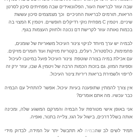
שבה עוזר לבריאות העור, הפלוונואידים שבה מפחיתים סיכון לסרטן
הריאות, תורמים לבריאות החניכיים וכך מצמצמים סיכון עששת
שיניים. ויטמין C מפחית נזקי רדיקלים חופשיים. ויטמין K המצוי בה
בכמות נאותה עוזר לקרישת דם נכונה ולחוזק העצמות בגוף.
לבמיה יש ערך מיוחד לניקוי צינור העיכול משאריות של שומנים,
פחמימות, כולסטרול, רעלים, בקטריות מזיקות ועוד חומרים מזיקים.
עם אכילת במיה בצורה שוטפת צינור העיכול פועל במיטבו לעיכול
וספיגת המזון. גם בזכות הכמות הרבה של ויטמין A שבו, עוזר ירק זה
לריפוי ולשמירת בריאות ריריות צינור העיכול.
אין צורך להמתין שתופענה בעיות עיכול. אפשר להתחיל עם הבמיה
כבר עכשיו. מה אתם אומרים?
אני באופן אישי מטורפת על הבמיה והמרקם המשגע שלה, ומכינה
אותה בשלל דרכים, בישול על הגז, צלייה בתנור, ואפיה.
תמיד לשים לב שה
במיה
לא תתבשל יתר על המידה, לבדוק מידי