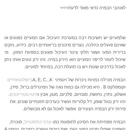
לאוהבי הבמיה כדאי מאוד לדעת>>>
שלמעיים יש חשיבות רבה במערכת העיכול. אם המעיים נפגעים או
שאינם פועלים כהלכה, נוצרים סיכונים בריאותיים רבים. כידוע, נזקים
ברירית המעי ושאר חלקי צינור העיכול פוגעים בספיגת המזון. מי
שיכול לעזור לריפוי המעיים הוא הירק במיה. זהו ירק טעים אותו ניתן
לאכול בדרכים שונות ויש בו תועלת רבה, במיוחד למעיים.
הבמיה מכילה כמויות ניכרות של ויטמיני A, E, C, ,K
ביופלוונואידים
וקומפלקס B . היא מכילה גם כמות נאה של המינרלים ברזל, סידן,
אשלגן, נתרן, נחושת, מגנזיום, סלניום, מנגן, אבץ ו
פיטו-נוטריינטים
.
זהו ירק נטול שומן, דל קלוריות ועשיר בערכים תזונתיים שונים. את
פירות ירק הבמיה הצעירים אפשר לאכול גם לא מבושלים.
הבמיה מפחיתה את הסיכון לתופעות כמו
עודף כולסטרול
, סוכרת,
השמנה ואפילו סרטן המעי הגס. זאת בזכות עושרה בסיבים. ויטמין A