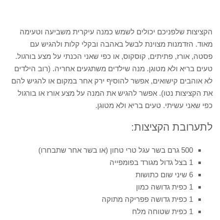
הקציצות שלפניכם יכולים לשמש כמנה עיקרית משביעה וטעימה
מאוד. הזדמנות מצוינת לבשל באהבה ובקלי קלות ולהגיש עם
פסטה, אורז, פתיתים, קוסקוס, או כפי שאני הכנתי על מצע בורגול.
טעים בריא ולא מטוגן. מנה שילדים משתגעים אחריה. (רוב הילדים
לא אוהבים קישואים, אפשר להוסיף ירק אחר במקום או להגיש להם
את הקציצות נטו). אפשר להגיש את המנה על מצע אורז או בורגול
כפי שאני עשיתי. טעים בריא ולא מטוגן.
לתערובת הקציצות:
500 גרם בשר עגל טרי טחון (או בשר אחר שתבחרו)
1 בצל גדול מגורד בפומפייה
6 שיני שום כתושות
1 כפית גדושה כמון
1 כפית גדושה פפריקה מתוקה
1 כפית שטוחה מלח