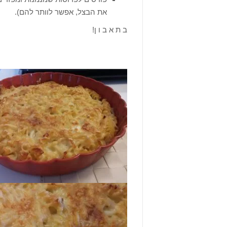
את הבצל, אפשר לוותר להם).
ב ת א ב ו ן!