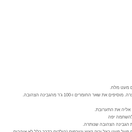
 מעט מלח.
מסננים את הפסטה ומעבירים לקערה. מוסיפים את שאר החומרים ו-100 ג'ר מהגבינה הצהובה.
אליה את התערובת.
 מעל מעט בצל ירוק קצוץ וטורפים (הילדים בדרך כלל לא אוהבים