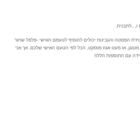
ו…לתבנית.
טידת הפסטה והגבינות יכולים להוסיף לטעמם האישי -פלפל שחור
י קצוץ או יבש, 1 בצל קצוץ מטוגן, או מעט אגוז מוסקט, הכל לפי הטעם האישי שלכם. אך אני
ידה עם התוספות הללו!