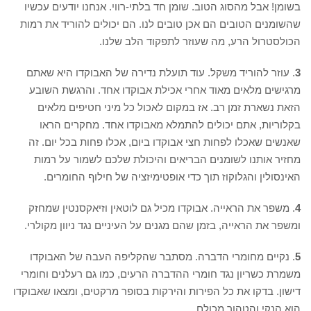
בשומן! אבל מהסוג הטוב. שומן חד בלתי-רווי. אנחנו יודעים עכשיו
שהשומנים הטובים הם אכן טובים לנו. הם יכולים להוריד את רמות
הכולסטרול הרע, מה שעוזר לתפקוד הלב שלנו.
3
. עוזר להוריד משקל. עוד תועלת נדירה של האבוקדו היא שאתם
מרגישים מלאים מאוד אחרי אכילת אבוקדו אחד. והרגשת השובע
הזאת נשארת זמן רב. אז במקום לאכול כל מיני חטיפים מלאים
בקלוריות, אתם יכולים להתמלא מאבוקדו אחד. מחקרים הראו
שאנשים שאכלו לפחות חצי אבוקדו ביום, אכלו פחות בכל יום. זה
מחזיר אותנו לשומנים הבריאים והיכולת שלכם לשמור על רמות
האינסולין והגלוקוז תוך כדי אופטימיזציה של חילוף החומרים.
4
. משפר את הראייה. אבוקדו מכיל גם לוטאין וזיאקסנטין שמחזק
ומשפר את הראייה, בזמן שהם מגנים על העיניים נגד ניוון מקולרי.
5
. נקיים מחומרי הדברה. מסתבר שהקליפה העבה של האבוקדו
משמרת כשריון נגד חומרי ההדברה הרעים, כמו גם רעלנים וחומרי
דישון. בדקו את כל הפירות והירקות בסופר מרקטים, ומצאו שאבוקדו
הוא הנקי והטהור מכולם.