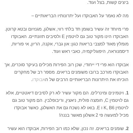
ביצים קשות, בצל ועוד.
מה לא נאמר על האבוקדו ועל יתרונותיו הבריאותיים –
פרי מיוחד זה עשיר בשומן חד בלתי רווי, אשלגן, מגנזיום ובטא קרוטן.
האבוקדו הינו מקור טוב גם לויטמין E ולסיבים תזונתיים. האבוקדו
מומלץ מאוד למצבי בריאות כגון: און גברי, אקנה, הריון, אי פוריות,
דיסמנוראה, היפוגליקמיה, כאבי ראש ועוד.
אבוקדו הוא פרי די ייחודי, שכן רוב הפירות מכילים בעיקר סוכרים, אך
האבוקדו מורכב ברובו משומנים בריאים. מספר רב של מחקרים
הוכיחו את היתרונות הבריאותיים הרבים של ה
אבוקדו
.
1
. ויטמינים ומינרלים. הם מקור עשיר לא רק לסיבים דיאטטיים, אלא
גם לויטמין C, חומצה פולית, ניאצין, וריבופלבין. הם מקור טוב גם
לויטמין K, B6 ו E. בואו לא נשכח גם את האשלגן, כאשר אבוקדו
מכיל למעשה פי 2 אשלגן מאשר בננה!
2
. שומנים בריאים. זה נכון, שלא כמו רוב הפירות, אבוקדו הוא עשיר