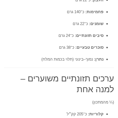
פחמימות:
כ־140 גרם
שומנים:
כ־22 גרם
סיבים תזונתיים:
כ־24 גרם
סוכרים טבעיים:
כ־38 גרם
נתרן:
נמוך–בינוני (תלוי בכמות המלח)
ערכים תזונתיים משוערים –
למנה אחת
(¼ מהמתכון)
קלוריות:
כ־205 קק״ל