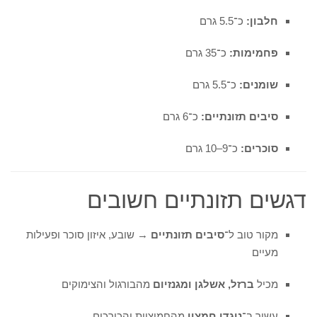
חלבון:
כ־5.5 גרם
פחמימות:
כ־35 גרם
שומנים:
כ־5.5 גרם
סיבים תזונתיים:
כ־6 גרם
סוכרים:
כ־9–10 גרם
דגשים תזונתיים חשובים
מקור טוב ל־
סיבים תזונתיים
→ שובע, איזון סוכר ופעילות
מעיים
מכיל
ברזל, אשלגן ומגנזיום
מהבורגול והצימוקים
עשיר ב־
נוגדי חמצון
מהחמוציות והכורכום