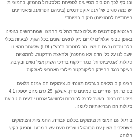
ובנוסף לכך הסיבים מסייעים לספיחת כולסטרול מהמזון. בחמוציות
יש כמה סוגים של אנטיאוקסידנטים (ביניהם הפרואנטוציאנידינים
הייחודיים לחמוציות) חזקים במיוחד!
האנטיאוקסידנטים פועלים כנגד תהליכי החמצון שמתרחשים בגופינו
באופן טבעי ועלולים לגרום נזק לתאים שונים בכל הגוף, לבעיות בכלי
הלב והדם (בעת חימצון הכולסטרול ה"רע" (LDL) שלאחר חמצונו
יושב לנו על כלי הדם ולא מתפנה) ולהאצת הזדקנות. לחמוציות
סגולות "אנטיביוטיות" כנגד דלקות בדרכי השתן אצל נשים ובקיבה,
בעיקר כנגד החיידק הליקובקטר פילורי האחראי לאולקוס.
הצימוקים מלאים בערכים תזונתיים. צימוקים הם אמנם מלאים
בסוכר, אך עתירים בויטמינים סידן, אשלגן 25 גרם מהם יספקו 4.1
מיליגרם ברזל. באשר לבצל לכורכום ולחוויאג' אנחנו יודעים היטב את
סגולותיהם הבריאותיות לגופנו.
בורגול עם חמוציות וצימוקים בכלום עבודה. החמוציות והצימוקים
משתלבים מצוין עם הבורגול ויוצרים טעם עשיר מרענן ומפנק בקיץ
הלוהט.