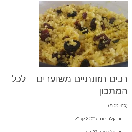
רכים תזונתיים משוערים – לכל
המתכון
(כ־4 מנות)
קלוריות:
כ־820 קק״ל
חלבון:
כ־22 גרם