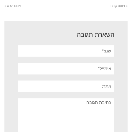
« פוסט קודם
פוסט הבא »
השארת תגובה
שם:*
אימייל*
אתר:
תגובה