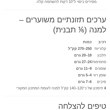
מסירים כיסוי ל־10 דקות להשחמה קלה.
ערכים תזונתיים משוערים –
למנה (⅙ תבנית)
רכיב
כמות
קלוריות
250–270 קק"ל
חלבון
18–20 גרם
פחמימות
24–27 גרם
שומנים
9–11 גרם
שומן רווי
4–5 גרם
סיבים
6–7 גרם
⬇️ חיסכון של כ־120–140 קק"ל למנה לעומת המתכון המקורי
טיפים להצלחה