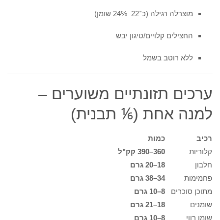
מוצרלה רגילה (כ־22–24% שומן)
החצילים קלויים/טיגון יבש
ללא רוטב בשמל
ערכים תזונתיים משוערים –
למנה אחת (⅙ תבנית)
רכיב
כמות
קלוריות
360–390 קק"ל
חלבון
18–20 גרם
פחמימות
34–38 גרם
מתוכן סוכרים
8–10 גרם
שומנים
18–21 גרם
שומן רווי
8–10 גרם