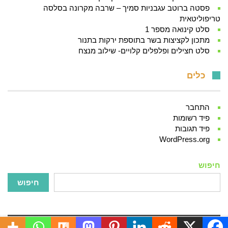
פסטה ברוטב עגבניות סמיך – שרבה מקרונה בסלסה
טריפוליטאית
סלט קינואה מספר 1
מתכון לקציצות בשר בתוספת ירקות בתנור
סלט חצילים ופלפלים קלויים- שילוב מנצח
כלים
התחבר
פיד רשומות
פיד תגובות
WordPress.org
חיפוש
חיפוש
2016 © כל הזכויות שמורות ל- MINEIMEZONOT.COM