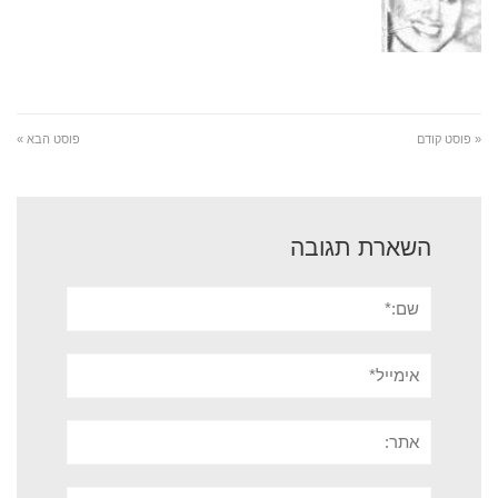
« פוסט קודם
פוסט הבא »
השארת תגובה
שם:*
אימייל*
אתר:
תגובה