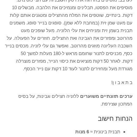
מוסיפים את הפסטו, תבלינים ומנמיכים את הלהבה. מבשלים 10
דקות. בינתיים, שוטפים את המלח מהחצילים ומטגנים אותם קלות
עם מעט שמן זית (במחבת ללא שמן). סופגים בנייר סופג. משמנים
תבנית בשמן זית ומניחים את עלי הלזניה. מעל שופכים מעט
מהרוטב ומפזרים את הגבינה ואת החצילים. חוזרים על הפעולה. על
השכבה העליונה מוזגים מהרוטב. ואפשר גם עלי לזניה. מכסים בנייר
כסף, מכניסים לתנור שחומם מראש ל-180 מעלות למשך 50
דקות. לאחר 50 דקות מוציאים את כיסוי הנייר, מפזרים מוצרלה
מגורדת מעל ומחזירים לתנור לעוד 10 דקות עם נייר הכסף.
ב ת א ב ו ן!
ערכים תזונתיים משוערים
ללזניה חצילים וגבינות, על בסיס
המתכון שצירפת.
הנחות חישוב
תבנית בינונית ≈
6 מנות