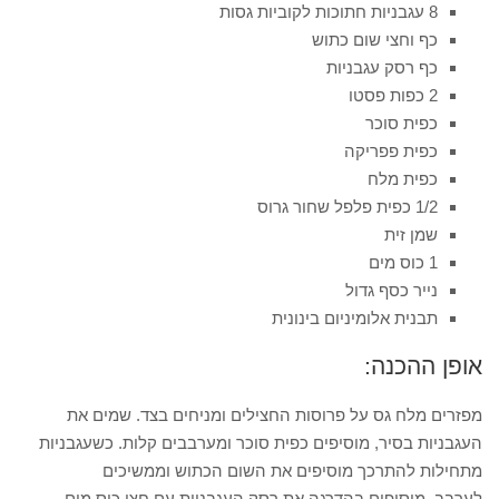
8 עגבניות חתוכות לקוביות גסות
כף וחצי שום כתוש
כף רסק עגבניות
2 כפות
פסטו
כפית סוכר
כפית
פפריקה
כפית מלח
1/2 כפית פלפל שחור גרוס
שמן זית
1 כוס מים
נייר כסף גדול
תבנית אלומיניום בינונית
אופן ההכנה:
מפזרים מלח גס על פרוסות החצילים ומניחים בצד. שמים את
העגבניות בסיר, מוסיפים כפית סוכר ומערבבים קלות. כשעגבניות
מתחילות להתרכך מוסיפים את השום הכתוש וממשיכים
לערבב. מוסיפים בהדרגה את רסק העגבניות עם חצי כוס מים.