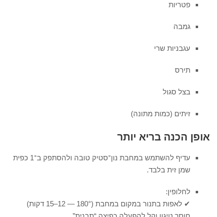
פטריות
גמבה
עגבניות שרי
תירס
בצל סגול
זיתים (כמות מתונה)
אופן הכנה בריא יותר
עדיף להשתמש במחבת נון־סטיק טובה ולהסתפק ב־1 כפית
שמן זית בלבד.
לחלופין:
✔ לאפות בתנור במקום במחבת (180° — 12–15 דקות)
חוסך טיגון וקל להפעלה כפיצה “תבנית”.