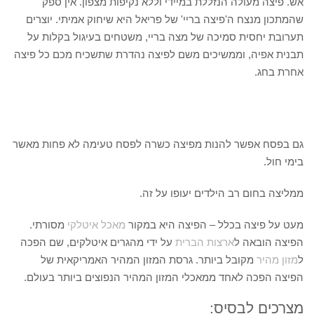
אש. פיצה מעולה הנזללת במיידי וללא נקיפות מצפון. אין ספק
שהמתכון מנצח ה'פיצה בריי' של פריאל היא שיחוק אמיתי. יוצרים
תערובת יחסית סמיכה של מצה בריי, משטחים בעיגול בקלות על
תבנית אפיה, וממשיכים משם לפיצה נהדרת שתשכיח מכם כל פיצה
אחרת בחג.
גם בפסח אפשר להנות מפיצה כשרה לפסח טעימה לא פחות מאשר
בימי חול.
ממליצה בחום רב הילדים יעופו על זה.
מעט על פיצה בכלל – הפיצה היא במקור
מאכל איטלקי
מסורתי.
הפיצה הובאה ל
ארצות הברית
על ידי מהגרים איטלקים, שם הפכה
ל
מזון מהיר
מקובל ביותר. גרסת המזון המהיר האמריקאית של
הפיצה הפכה לאחד ממאכלי המזון המהיר הנפוצים ביותר בעולם.
מצרכים לבסיס: