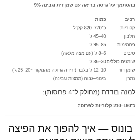
בהסתמך על גרסה בריאה עם שמן זית וגבינה 9%
רכיב
כמות
קלוריות
כ־770–820 קק"ל
חלבון
40–45 ג'
פחמימות
85–95 ג'
סיבים
6–8 ג' (עם מצה מלאה)
שומנים כוללים
30–36 ג'
שומן רווי
10–12 ג' בלבד (ירידה גדולה מהמקור ~20–25 ג')
נתרן
בינוני–גבוה (ממצות וגבינה)
למנה בודדת (מחולק ל־4 פרוסות):
כ־190–210 קלוריות לפרוסה
בונוס — איך להפוך את הפיצה