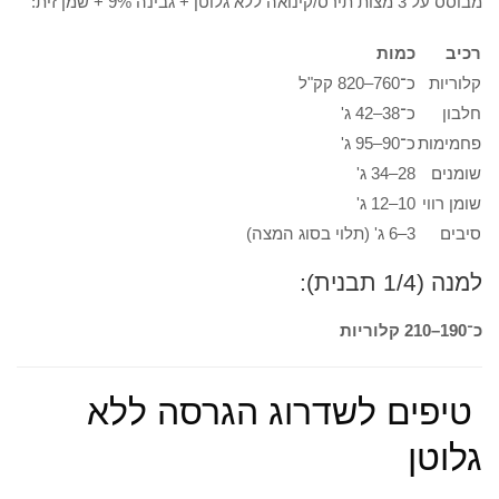
מבוסס על 3 מצות תירס/קינואה ללא גלוטן + גבינה 9% + שמן זית:
רכיב
כמות
קלוריות
כ־760–820 קק"ל
חלבון
כ־38–42 ג'
פחמימות
כ־90–95 ג'
שומנים
28–34 ג'
שומן רווי
10–12 ג'
סיבים
3–6 ג' (תלוי בסוג המצה)
למנה (1/4 תבנית):
כ־190–210 קלוריות
טיפים לשדרוג הגרסה ללא
גלוטן