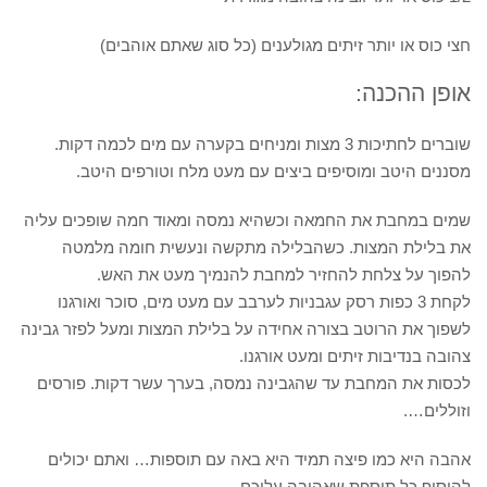
חצי כוס או יותר זיתים מגולענים (כל סוג שאתם אוהבים)
אופן ההכנה:
שוברים לחתיכות 3 מצות ומניחים בקערה עם מים לכמה דקות.
מסננים היטב ומוסיפים ביצים עם מעט מלח וטורפים היטב.
שמים במחבת את החמאה וכשהיא נמסה ומאוד חמה שופכים עליה
את בלילת המצות. כשהבלילה מתקשה ונעשית חומה מלמטה
להפוך על צלחת להחזיר למחבת להנמיך מעט את האש.
לקחת 3 כפות רסק עגבניות לערבב עם מעט מים, סוכר ואורגנו
לשפוך את הרוטב בצורה אחידה על בלילת המצות ומעל לפזר גבינה
צהובה בנדיבות זיתים ומעט אורגנו.
לכסות את המחבת עד שהגבינה נמסה, בערך עשר דקות. פורסים
וזוללים….
אהבה היא כמו פיצה תמיד היא באה עם תוספות… ואתם יכולים
להוסיף כל תוספת שאהובה עליכם.