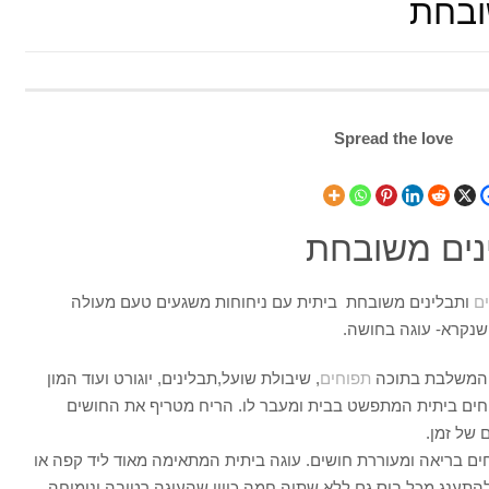
ובחת
Spread the love
נים משובחת
ם
ותבלינים משובחת ביתית עם ניחוחות משגעים טעם מעולה
שנקרא- עוגה בחושה.
ד המשלבת בתוכה
תפוחים
, שיבולת שועל,תבלינים, יוגורט ועוד המון
פוחים ביתית המתפשט בבית ומעבר לו. הריח מטריף את החושים
 של זמן.
חים בריאה ומעוררת חושים. עוגה ביתית המתאימה מאוד ליד קפה או
התענג מכל ביס גם ללא שתיה חמה כיוון שהעוגה רטובה ונימוחה