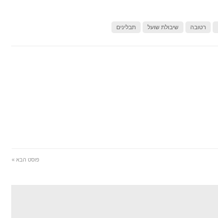
רטובה
שיבולת שועל
תבלינים
פוסט הבא »