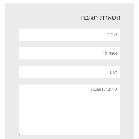
השארת תגובה
שם:*
אימייל*
אתר:
תגובה