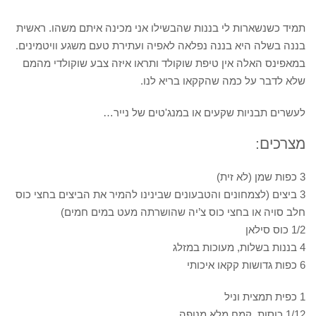
תמיד כשנשארות לי בננות שהבשילו אני מכינה איתם משהו. ראשית
בננה בשלה היא בננה נפלאה לאפיה ועתירת טעם משגע וויטמינים.
במאפינס האלה אין טיפת שוקולד ותראו איזה צבע שוקולדי מהמם
שלא לדבר על כמה שהקקאו בריא לנו.
לעשרים תבניות שקעים או במנג'טים של נייר…
מצרכים:
3 כפות שמן (לא זית)
3 ביצים (לצמחונים והטבעונים שבינינו להמיר את הביצים בחצי כוס
חלב סויה או בחצי כוס צ’יה שהושרתה מעט במים חמים)
1/2 כוס סילאן
4 בננות בשלות, מעוכות במזלג
6 כפות גדושות קקאו איכותי
1 כפית תמצית וניל
1/12 כוסות קמח מלא מנופה