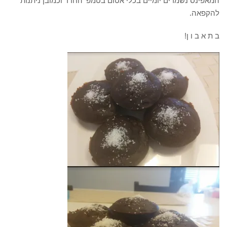
המאפינס נשמרים יומיים בכלי אטום בטמפ’ החדר וכמובן ניתנות
להקפאה.
ב ת א ב ו ן!