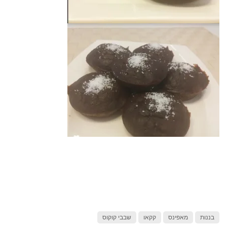
בננות
מאפינס
קקאו
שבבי קוקוס