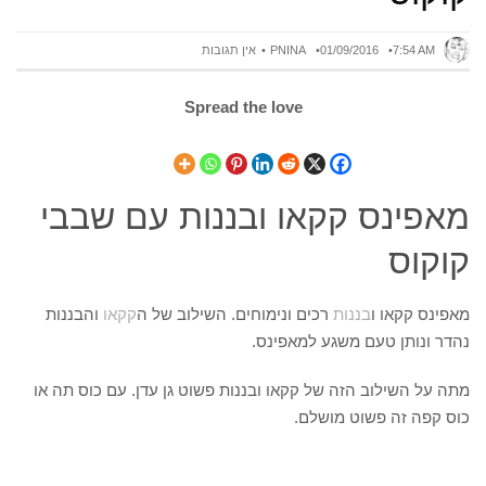
7:54 AM
01/09/2016
PNINA
אין תגובות
Spread the love
מאפינס קקאו ובננות עם שבבי
קוקוס
מאפינס קקאו ו
בננות
רכים ונימוחים. השילוב של ה
קקאו
והבננות
נהדר ונותן טעם משגע למאפינס.
מתה על השילוב הזה של קקאו ובננות פשוט גן עדן. עם כוס תה או
כוס קפה זה פשוט מושלם.