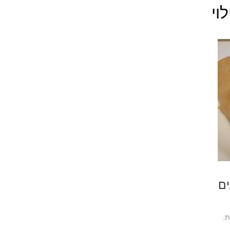
וי
ים
ת.